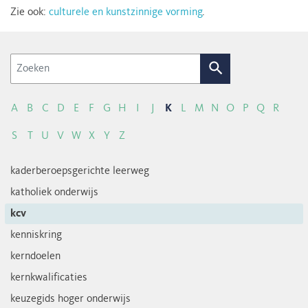
Zie ook:
culturele en kunstzinnige vorming
.
Zoek
A
B
C
D
E
F
G
H
I
J
K
L
M
N
O
P
Q
R
S
T
U
V
W
X
Y
Z
kaderberoepsgerichte leerweg
katholiek onderwijs
kcv
kenniskring
kerndoelen
kernkwalificaties
keuzegids hoger onderwijs