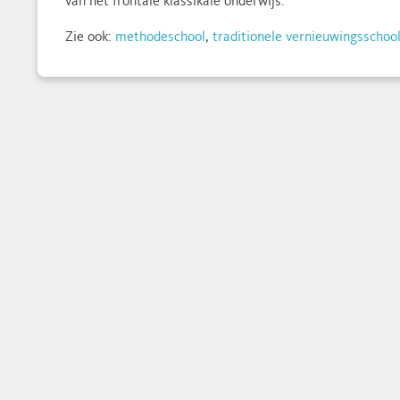
van het frontale klassikale onderwijs.
Zie ook:
methodeschool
,
traditionele vernieuwingsschoo