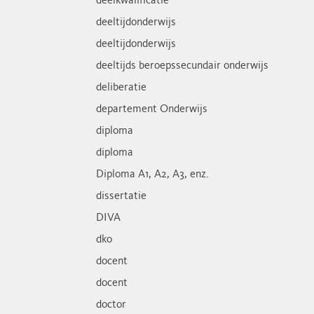
deelkwalificatie
deeltijdonderwijs
deeltijdonderwijs
deeltijds beroepssecundair onderwijs
deliberatie
departement Onderwijs
diploma
diploma
Diploma A1, A2, A3, enz.
dissertatie
DIVA
dko
docent
docent
doctor