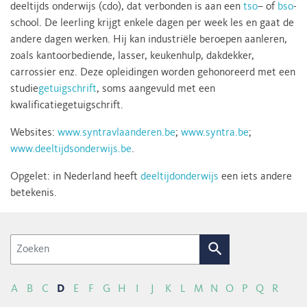
deeltijds onderwijs (cdo), dat verbonden is aan een
tso
– of
bso
-
school. De leerling krijgt enkele dagen per week les en gaat de
andere dagen werken. Hij kan industriële beroepen aanleren,
zoals kantoorbediende, lasser, keukenhulp, dakdekker,
carrossier enz. Deze opleidingen worden gehonoreerd met een
studie
getuigschrift
, soms aangevuld met een
kwalificatiegetuigschrift.
Websites:
www.syntravlaanderen.be
;
www.syntra.be
;
www.deeltijdsonderwijs.be
.
Opgelet: in Nederland heeft
deeltijdonderwijs
een iets andere
betekenis.
Zoek
A
B
C
D
E
F
G
H
I
J
K
L
M
N
O
P
Q
R