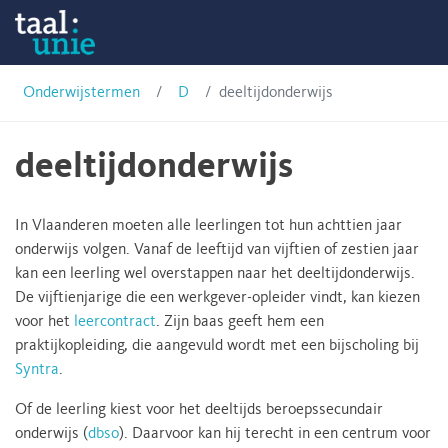
Skip
Onderwijstermen
to
content
Taalunie
Onderwijstermen
D
deeltijdonderwijs
deeltijdonderwijs
In Vlaanderen moeten alle leerlingen tot hun achttien jaar
onderwijs volgen. Vanaf de leeftijd van vijftien of zestien jaar
kan een leerling wel overstappen naar het deeltijdonderwijs.
De vijftienjarige die een werkgever-opleider vindt, kan kiezen
voor het
leercontract
. Zijn baas geeft hem een
praktijkopleiding, die aangevuld wordt met een bijscholing bij
Syntra
.
Of de leerling kiest voor het deeltijds beroepssecundair
onderwijs (
dbso
). Daarvoor kan hij terecht in een centrum voor