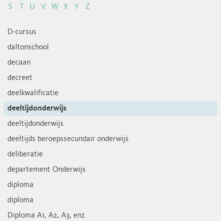
S
T
U
V
W
X
Y
Z
D-cursus
daltonschool
decaan
decreet
deelkwalificatie
deeltijdonderwijs
deeltijdonderwijs
deeltijds beroepssecundair onderwijs
deliberatie
departement Onderwijs
diploma
diploma
Diploma A1, A2, A3, enz.