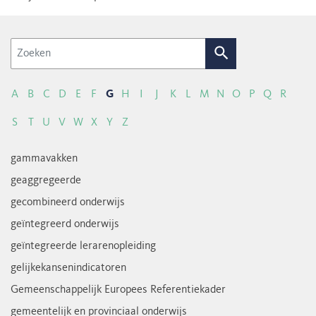
Zoek
A
B
C
D
E
F
G
H
I
J
K
L
M
N
O
P
Q
R
S
T
U
V
W
X
Y
Z
gammavakken
geaggregeerde
gecombineerd onderwijs
geïntegreerd onderwijs
geïntegreerde lerarenopleiding
gelijkekansenindicatoren
Gemeenschappelijk Europees Referentiekader
gemeentelijk en provinciaal onderwijs