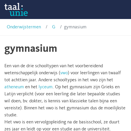
Skip
Onderwijstermen
to
content
Taalunie
Onderwijstermen
G
gymnasium
gymnasium
Een van de drie schooltypen van het voorbereidend
wetenschappelijk onderwijs (
vwo
) voor leerlingen van twaalf
tot achttien jaar. Andere schooltypes in het vwo zijn het
atheneum
en het
lyceum
. Op het gymnasium zijn Grieks en
Latijn verplicht (voor een leerling die later bepaalde studies
wil doen, bv. dokter, is kennis van klassieke talen bijna een
vereiste). Binnen het vwo is het gymnasium dus de moeilijkste
studie.
Het vwo is een vervolgopleiding na de basisschool, ze duurt
zes jaar en leidt op voor een studie aan de universiteit.