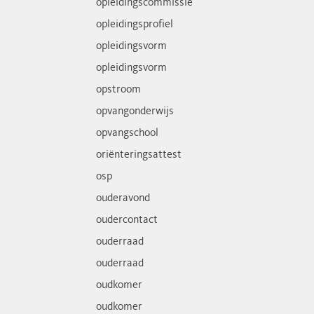
opleidingscommissie
opleidingsprofiel
opleidingsvorm
opleidingsvorm
opstroom
opvangonderwijs
opvangschool
oriënteringsattest
osp
ouderavond
oudercontact
ouderraad
ouderraad
oudkomer
oudkomer