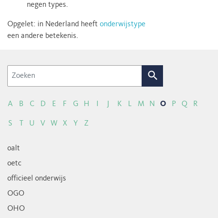
negen types.
Opgelet: in Nederland heeft
onderwijstype
een andere betekenis.
Zoek
A
B
C
D
E
F
G
H
I
J
K
L
M
N
O
P
Q
R
S
T
U
V
W
X
Y
Z
oalt
oetc
officieel onderwijs
OGO
OHO