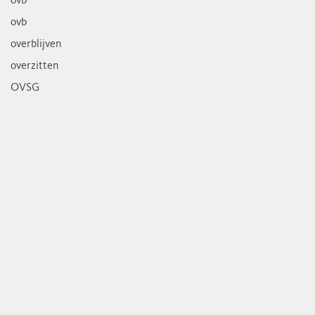
ovb
ovb
overblijven
overzitten
OVSG