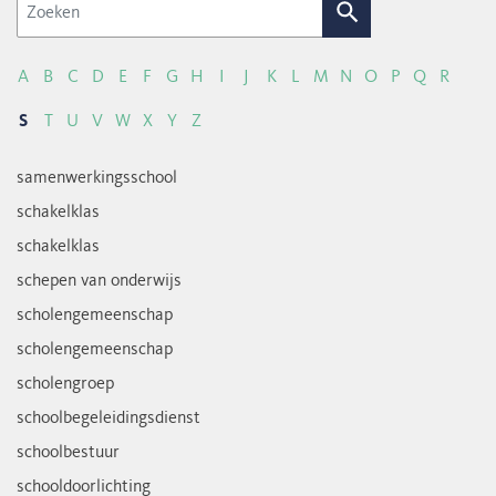
Zoek
A
B
C
D
E
F
G
H
I
J
K
L
M
N
O
P
Q
R
S
T
U
V
W
X
Y
Z
samenwerkingsschool
schakelklas
schakelklas
schepen van onderwijs
scholengemeenschap
scholengemeenschap
scholengroep
schoolbegeleidingsdienst
schoolbestuur
schooldoorlichting