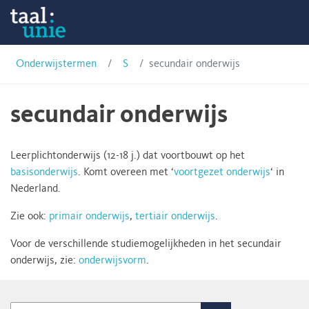
Skip
Onderwijstermen
to
content
Taalunie
Onderwijstermen
S
secundair onderwijs
secundair onderwijs
Leerplichtonderwijs (12-18 j.) dat voortbouwt op het
basisonderwijs
. Komt overeen met ‘
voortgezet onderwijs
‘ in
Nederland.
Zie ook:
primair onderwijs
,
tertiair onderwijs
.
Voor de verschillende studiemogelijkheden in het secundair
onderwijs, zie:
onderwijsvorm
.