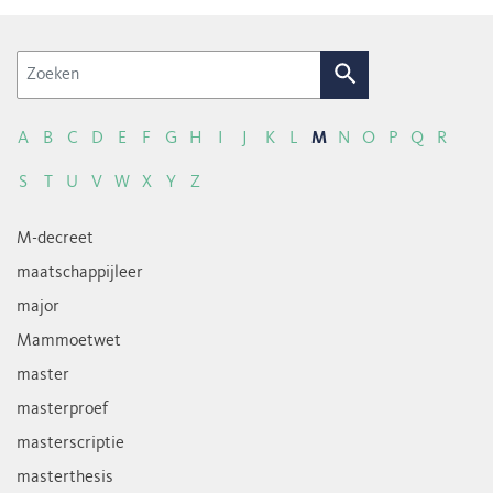
Zoek
A
B
C
D
E
F
G
H
I
J
K
L
M
N
O
P
Q
R
S
T
U
V
W
X
Y
Z
M-decreet
maatschappijleer
major
Mammoetwet
master
masterproef
masterscriptie
masterthesis