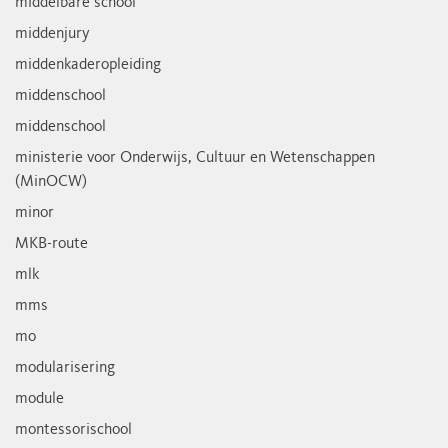
middelbare school
middenjury
middenkaderopleiding
middenschool
middenschool
ministerie voor Onderwijs, Cultuur en Wetenschappen
(MinOCW)
minor
MKB-route
mlk
mms
mo
modularisering
module
montessorischool