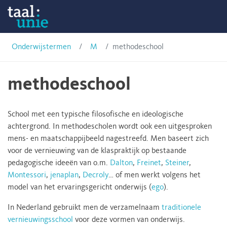
Skip
Onderwijstermen
to
content
Taalunie
Onderwijstermen
M
methodeschool
methodeschool
School met een typische filosofische en ideologische
achtergrond. In methodescholen wordt ook een uitgesproken
mens- en maatschappijbeeld nagestreefd. Men baseert zich
voor de vernieuwing van de klaspraktijk op bestaande
pedagogische ideeën van o.m.
Dalton
,
Freinet
,
Steiner
,
Montessori
,
jenaplan
,
Decroly
… of men werkt volgens het
model van het ervaringsgericht onderwijs (
ego
).
In Nederland gebruikt men de verzamelnaam
traditionele
vernieuwingsschool
voor deze vormen van onderwijs.