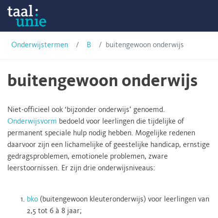
Skip
Onderwijstermen
to
content
Taalunie
Onderwijstermen
B
buitengewoon onderwijs
buitengewoon onderwijs
Niet-officieel ook ‘bijzonder onderwijs’ genoemd.
Onderwijsvorm
bedoeld voor leerlingen die tijdelijke of
permanent speciale hulp nodig hebben. Mogelijke redenen
daarvoor zijn een lichamelijke of geestelijke handicap, ernstige
gedragsproblemen, emotionele problemen, zware
leerstoornissen. Er zijn drie onderwijsniveaus:
bko
(buitengewoon kleuteronderwijs) voor leerlingen van
2,5 tot 6 à 8 jaar;