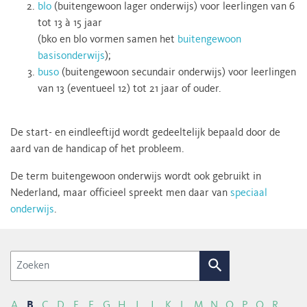
blo
(buitengewoon lager onderwijs) voor leerlingen van 6
tot 13 à 15 jaar
(bko en blo vormen samen het
buitengewoon
basisonderwijs
);
buso
(buitengewoon secundair onderwijs) voor leerlingen
van 13 (eventueel 12) tot 21 jaar of ouder.
De start- en eindleeftijd wordt gedeeltelijk bepaald door de
aard van de handicap of het probleem.
De term buitengewoon onderwijs wordt ook gebruikt in
Nederland, maar officieel spreekt men daar van
speciaal
onderwijs
.
Zoek
A
B
C
D
E
F
G
H
I
J
K
L
M
N
O
P
Q
R