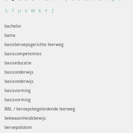
S
T
U
V
W
X
Y
Z
bachelor
bama
basisberoepsgerichte leerweg
basiscompetenties
basiseducatie
basisonderwijs
basisonderwijs
basisvorming
basisvorming
BBL / beroepsbegeleidende leerweg
bekwaamheidsbewijs
beroepskolom