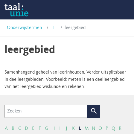
Skip
Onderwijstermen
to
content
Taalunie
Onderwijstermen
L
leergebied
leergebied
Samenhangend geheel van leerinhouden. Verder uitsplitsbaar
in deelleergebieden. Voorbeeld: meten is een deelleergebied
van het leergebied wiskunde en rekenen.
Zoek
A
B
C
D
E
F
G
H
I
J
K
L
M
N
O
P
Q
R