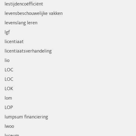
lestijdencoëfficiënt
levensbeschouwelijke vakken
levenslang leren
lgf
licentiaat
licentiaatsverhandeling
lio
LOC
LOC
LOK
lom
LOP
lumpsum financiering
lwoo