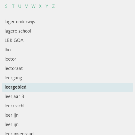
S
T
U
V
W
X
Y
Z
lager onderwijs
lagere school
LBK GOA
lbo
lector
lectoraat
leergang
leergebied
leerjaar B
leerkracht
leerlijn
leerlijn
leerlingenraad