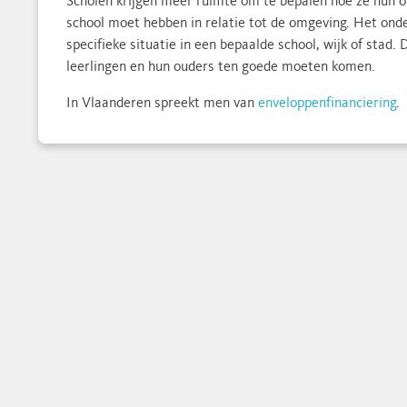
Scholen krijgen meer ruimte om te bepalen hoe ze hun on
school moet hebben in relatie tot de omgeving. Het on
specifieke situatie in een bepaalde school, wijk of stad. 
leerlingen en hun ouders ten goede moeten komen.
In Vlaanderen spreekt men van
enveloppenfinanciering
.